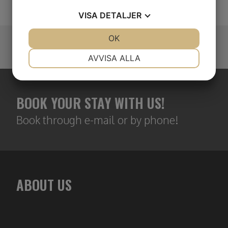
VISA
DETALJER
JA
NEJ
OK
JA
NEJ
NÖDVÄNDIG
INSTÄLLNINGAR
AVVISA ALLA
JA
NEJ
JA
NEJ
MARKNADSFÖRING
STATISTIK
BOOK YOUR STAY WITH US!
Book through e-mail or by phone!
ABOUT US