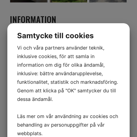
INFORMATION
Samtycke till cookies
2 st enkelsängar 90x200cm
TV, skrivplats, sittplatser
Vi och våra partners använder teknik,
Toalett & dusch
inklusive cookies, för att samla in
Tillgång till pentry
information om dig för olika ändamål,
Tillgång till bastu
inklusive: bättre användarupplevelse,
Tillgång till gillestuga
funktionalitet, statistik och marknadsföring.
Gratis WiFi
Genom att klicka på "OK" samtycker du till
dessa ändamål.
PRIS
1 450 SEK/natt dubbelrum
Läs mer om vår användning av cookies och
1 090 SEK/natt enkelrum
behandling av personuppgifter på vår
webbplats.